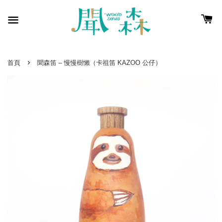
›
首頁
聞森笛 – 慢慢樹懶（卡祖笛 KAZOO 公仔）