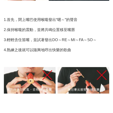
1.首先，閉上嘴巴使用喉嚨發出“嗯～”的聲音
2.保持喉嚨的震動，並將共鳴位置移至嘴唇
3.輕輕含住笛嘴，並試著發出DO～RE～MI～FA～SO～
4.熟練之後就可以隨興地哼出快樂的歌曲