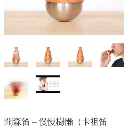
聞森笛 – 慢慢樹懶（卡祖笛