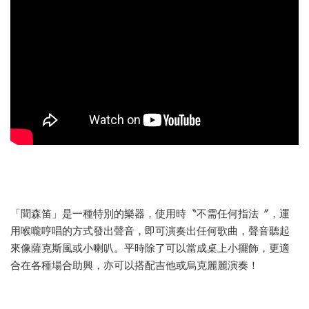
「聞森笛」是一種特別的樂器，使用時〝不需任何指法〞，運
用喉嚨哼唱的方式發出聲音，即可演奏出任何歌曲，聲音聽起
來像薩克斯風或小喇叭。平時除了可以當成桌上小擺飾，更適
合在各種場合助興，亦可以搭配吉他或烏克麗麗演奏！