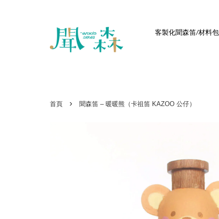
客製化聞森笛/材料包
›
首頁
聞森笛 – 暖暖熊（卡祖笛 KAZOO 公仔）