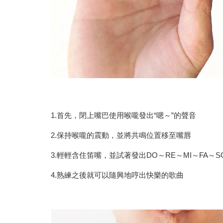
1.首先，閉上嘴巴使用喉嚨發出“嗯～”的聲音
2.保持喉嚨的震動，並將共鳴位置移至嘴唇
3.輕輕含住笛嘴，並試著發出DO～RE～MI～FA～S
4.熟練之後就可以隨興地哼出快樂的歌曲