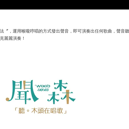
法〞，運用喉嚨哼唱的方式發出聲音，即可演奏出任何歌曲，聲音
克麗麗演奏！