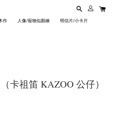
木作
人像/寵物似顏繪
明信片/小卡片
熊（卡祖笛 KAZOO 公仔）