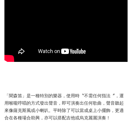
「聞森笛」是一種特別的樂器，使用時〝不需任何指法〞，運
用喉嚨哼唱的方式發出聲音，即可演奏出任何歌曲，聲音聽起
來像薩克斯風或小喇叭。平時除了可以當成桌上小擺飾，更適
合在各種場合助興，亦可以搭配吉他或烏克麗麗演奏！