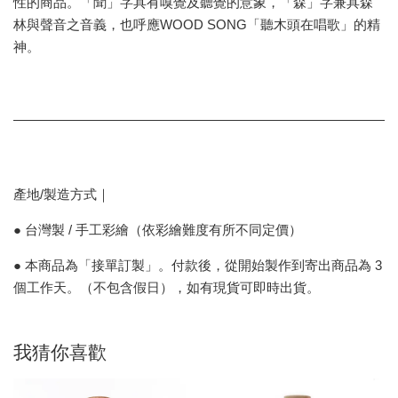
性的商品。「聞」字具有嗅覺及聽覺的意象，「森」字兼具森
林與聲音之音義，也呼應WOOD SONG「聽木頭在唱歌」的精
神。
產地/製造方式｜
● 台灣製 / 手工彩繪（依彩繪難度有所不同定價）
● 本商品為「接單訂製」。付款後，從開始製作到寄出商品為 3
個工作天。（不包含假日），如有現貨可即時出貨。
我猜你喜歡