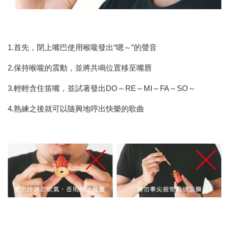
1.首先，閉上嘴巴使用喉嚨發出“嗯～”的聲音
2.保持喉嚨的震動，並將共鳴位置移至嘴唇
3.輕輕含住笛嘴，並試著發出DO～RE～MI～FA～SO～
4.熟練之後就可以隨興地哼出快樂的歌曲