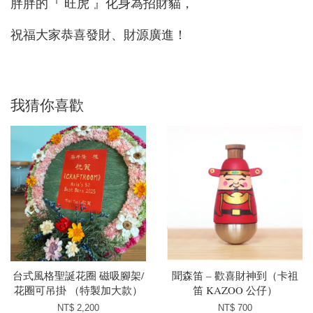
胖胖的『 旺虎 』化身為招財貓，
祝福大家恭喜發財、財源廣進！
我猜你喜歡
台式風格聖誕花圈 磁吸腳架/
聞森笛 – 歡喜財神到（卡祖
花圈可吊掛 （特製加大款）
笛 KAZOO 公仔）
NT$ 2,200
NT$ 700